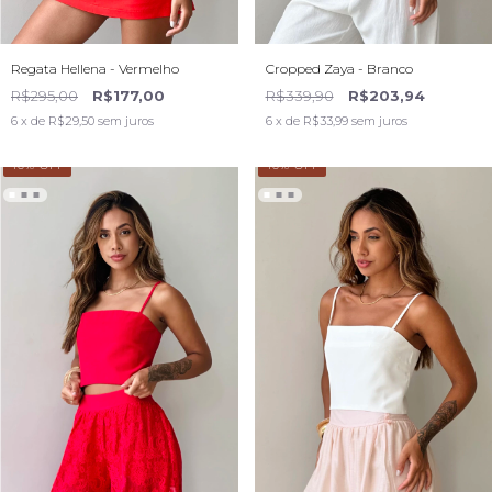
Regata Hellena - Vermelho
Cropped Zaya - Branco
R$295,00
R$177,00
R$339,90
R$203,94
6
x de
R$29,50
sem juros
6
x de
R$33,99
sem juros
40
% OFF
40
% OFF