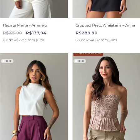
Regata Marta - Amarelo
Cropped Preto Alfaiataria – Anna
R$229,90
R$137,94
R$289,90
6
x de
R$22,99
sem juros
6
x de
R$48,32
sem juros
FRETE GRÁTIS