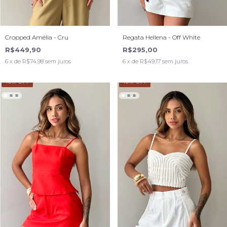
Cropped Amélia - Cru
Regata Hellena - Off White
R$449,90
R$295,00
6
x de
R$74,98
sem juros
6
x de
R$49,17
sem juros
40
% OFF
40
% OFF