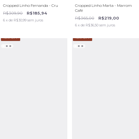
Cropped Linho Fernanda - Cru
Cropped Linho Marta - Marrom
Café
R$309,90
R$185,94
R$365,00
R$219,00
6
x de
R$30,99
sem juros
6
x de
R$36,50
sem juros
40
% OFF
40
% OFF