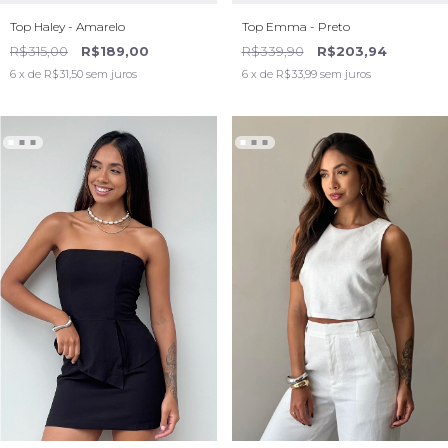
Top Haley - Amarelo
Top Emma - Preto
R$315,00
R$189,00
R$339,90
R$203,94
6
x de
R$31,50
sem juros
6
x de
R$33,99
sem juros