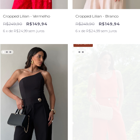
Cropped Lilian - Vermelho
Cropped Lilian - Branco
R$249,90
R$149,94
R$249,90
R$149,94
6
x de
R$24,99
sem juros
6
x de
R$24,99
sem juros
40
% OFF