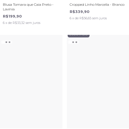
Blusa Tomara que Caia Preto -
Cropped Linho Marcella - Branco
Lavínia
R$339,90
R$199,90
6
x de
R$56,65
sem juros
6
x de
R$33,32
sem juros
ESGOTADO