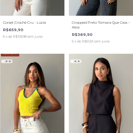
Corset Crochê Cru - Lúcia
Cropped Preto Tomara Que Caia –
Alice
R$659,90
R$369,90
6
x de
R$109,98
sem juros
6
x de
R$61,65
sem juros
40
% OFF