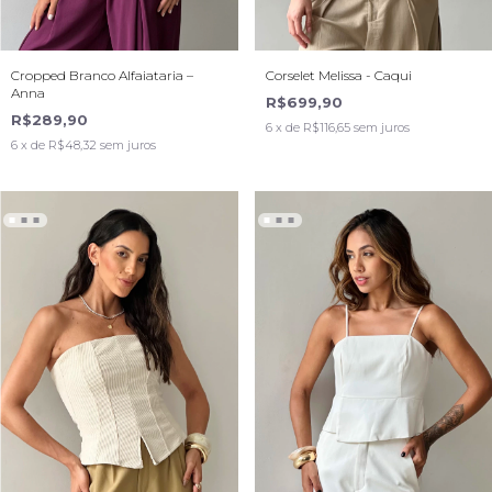
Cropped Branco Alfaiataria –
Corselet Melissa - Caqui
Anna
R$699,90
R$289,90
6
x de
R$116,65
sem juros
6
x de
R$48,32
sem juros