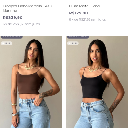
Cropped Linho Marcella - Azul
Blusa Maitê - Fendi
Marinho
R$129,90
R$339,90
6
x de
R$21,65
sem juros
6
x de
R$56,65
sem juros
ESGOTADO
ESGOTADO