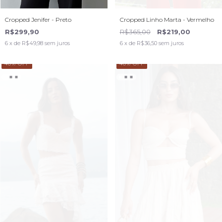
Cropped Jenifer - Preto
Cropped Linho Marta - Vermelho
R$299,90
R$365,00
R$219,00
6
x de
R$49,98
sem juros
6
x de
R$36,50
sem juros
40
% OFF
40
% OFF