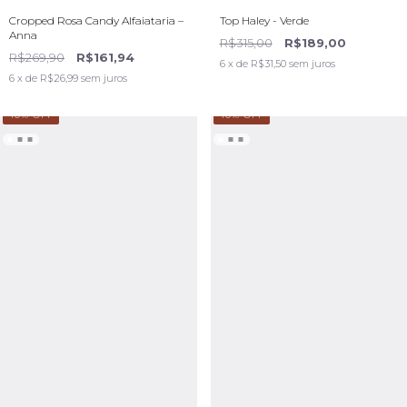
Cropped Rosa Candy Alfaiataria –
Top Haley - Verde
Anna
R$315,00
R$189,00
R$269,90
R$161,94
6
x de
R$31,50
sem juros
6
x de
R$26,99
sem juros
40
% OFF
40
% OFF