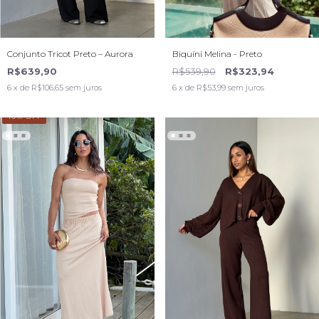
Conjunto Tricot Preto – Aurora
Biquíni Melina - Preto
R$639,90
R$539,90
R$323,94
6
x de
R$106,65
sem juros
6
x de
R$53,99
sem juros
40
% OFF