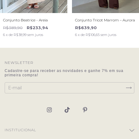
Conjunto Beatrice - Areia
Conjunto Tricot Marrom – Aurora
R$389,90
R$233,94
R$639,90
6
x de
R$38,99
sem juros
6
x de
R$106,65
sem juros
NEWSLETTER
INSTITUCIONAL